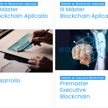
er en Blockchain Aplicado
Máster en Blockchain Aplicado
 Máster
III Máster
ockchain Aplicado
Blockchain Aplic
Máster en Executive Blockchain
sarrollo
Premaster
Executive
Blockchain