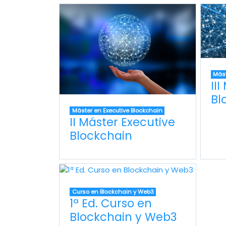
Mást
II
Bl
Máster en Executive Blockchain
II Máster Executive
Blockchain
Curso en Blockchain y Web3
1ª Ed. Curso en
Blockchain y Web3