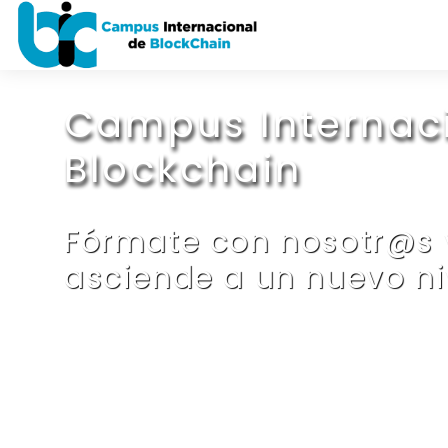
Salta al contenido principal
Campus Internac
Blockchain
Fórmate con nosotr@s 
asciende a un nuevo ni