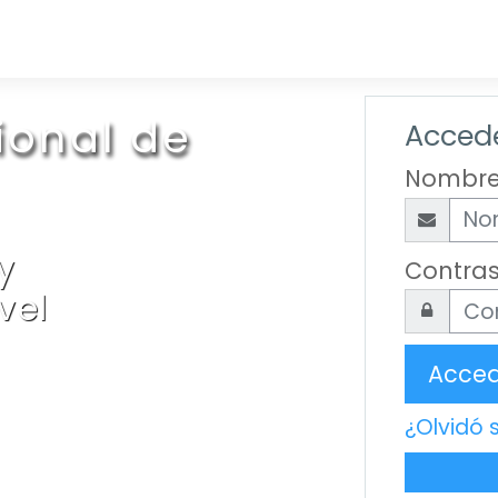
ional de
Accede
Nombre
y
Contra
vel
Acce
¿Olvidó 